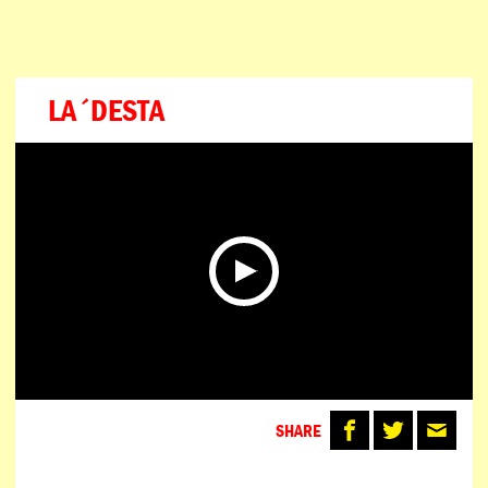
ESPAÑOL
PORTUGUÊS
日本語
LA´DESTA
SHARE